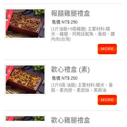
報囍雞腿禮盒
售價 NT$ 290
(1斤油飯+9兩雞腿)
主要材料:糯
米、雞腿、阿根廷魷魚、香菇、腰
內肉(台灣)
歡心禮盒 (素)
售價 NT$ 250
(1斤6兩 油飯)
主要材料:糯米、香
菇、素肉排、素皮絲、黑麻油
歡心雞腿禮盒