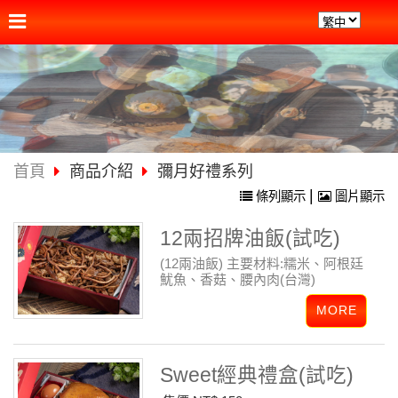
首頁
商品介紹
彌月好禮系列
|
條列顯示
圖片顯示
12兩招牌油飯(試吃)
(12兩油飯)
主要材料:糯米、阿根廷
魷魚、香菇、腰內肉(台灣)
Sweet經典禮盒(試吃)