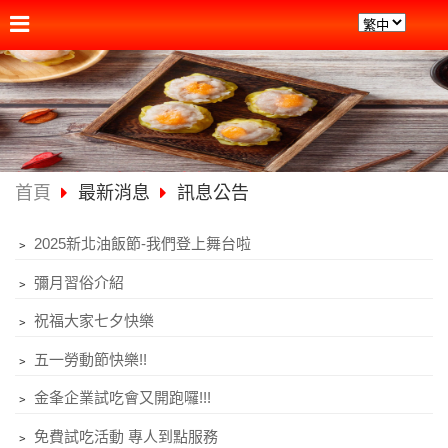
首頁
最新消息
訊息公告
﹥
2025新北油飯節-我們登上舞台啦
﹥
彌月習俗介紹
﹥
祝福大家七夕快樂
﹥
五一勞動節快樂!!
﹥
金夆企業試吃會又開跑囉!!!
﹥
免費試吃活動 專人到點服務