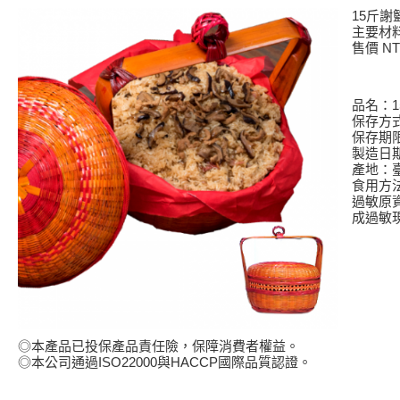
15斤謝
主要材
售價 NT$
品名：1
保存方式
保存期
製造日
產地：
食用方
過敏原
成過敏
◎本產品已投保產品責任險，保障消費者權益。
◎本公司通過ISO22000與HACCP國際品質認證。