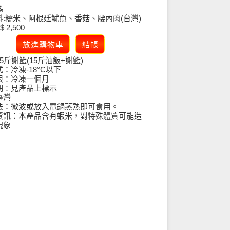
籃
料:糯米、阿根廷魷魚、香菇、腰內肉(台灣)
 2,500
5斤謝籃(15斤油飯+謝籃)
：冷凍-18°C以下
限：冷凍一個月
期：見產品上標示
臺灣
法：微波或放入電鍋蒸熟即可食用。
資訊：本產品含有蝦米，對特殊體質可能造
現象