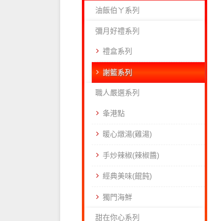
油飯伯ㄚ系列
彌月好禮系列
禮盒系列
謝籃系列
職人嚴選系列
夆港點
暖心燉湯(雞湯)
手炒辣椒(辣椒醬)
經典美味(餛飩)
獨門海鮮
甜在你心系列