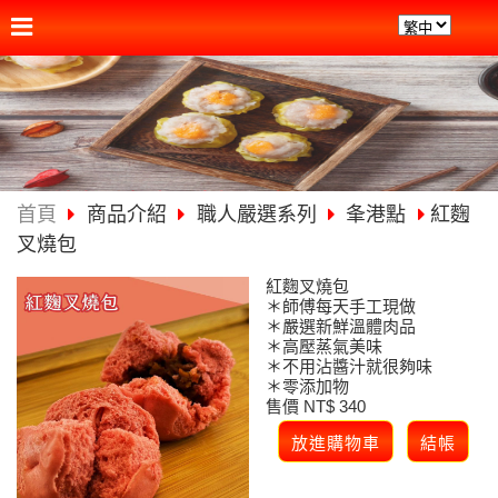
首頁
商品介紹
職人嚴選系列
夆港點
紅麴
叉燒包
紅麴叉燒包
＊師傅每天手工現做
＊嚴選新鮮溫體肉品
＊高壓蒸氣美味
＊不用沾醬汁就很夠味
＊零添加物
售價 NT$ 340