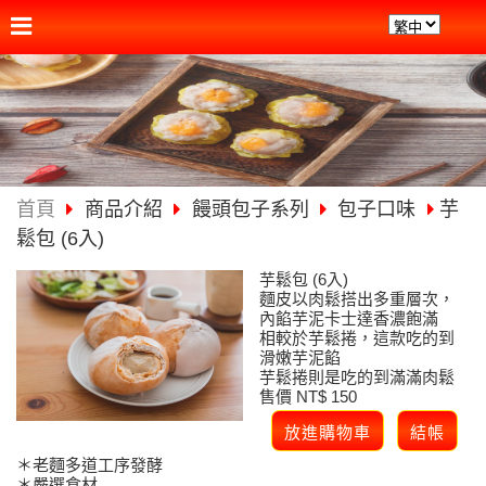
首頁
商品介紹
饅頭包子系列
包子口味
芋
鬆包 (6入)
芋鬆包 (6入)
麵皮以肉鬆搭出多重層次，
內餡芋泥卡士達香濃飽滿
相較於芋鬆捲，這款吃的到
滑嫩芋泥餡
芋鬆捲則是吃的到滿滿肉鬆
售價 NT$ 150
＊老麵多道工序發酵
＊嚴選食材