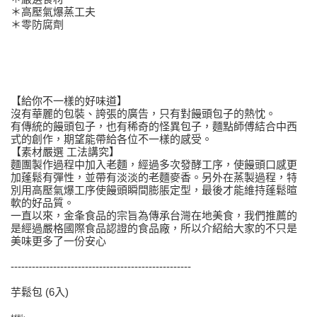
＊高壓氣爆蒸工夫
＊零防腐劑
【給你不一樣的好味道】
沒有華麗的包裝、誇張的廣告，只有對饅頭包子的熱忱。
有傳統的饅頭包子，也有稀奇的怪異包子，麵點師傅結合中西
式的創作，期望能帶給各位不一樣的感受。
【素材嚴選 工法講究】
麵團製作過程中加入老麵，經過多次發酵工序，使饅頭口感更
加蓬鬆有彈性，並帶有淡淡的老麵麥香。另外在蒸製過程，特
別用高壓氣爆工序使饅頭瞬間膨脹定型，最後才能維持蓬鬆暄
軟的好品質。
一直以來，金夆食品的宗旨為傳承台灣在地美食，我們推薦的
是經過嚴格國際食品認證的食品廠，所以介紹給大家的不只是
美味更多了一份安心
---------------------------------------------------
芋鬆包 (6入)