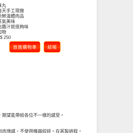
珠丸
每天手工現做
新鮮溫體肉品
蒸氣美味
沾醬汁就很夠味
加物
 250
，期望能帶給各位不一樣的感受。
到肉塊感，不使用機器絞碎。在蒸製過程，