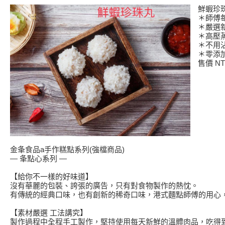
鮮蝦珍
＊師傅
＊嚴選
＊高壓
＊不用
＊零添
售價 NT$
金夆食品a手作糕點系列(強檔商品)
— 夆點心系列 —
【給你不一樣的好味道】
沒有華麗的包裝、誇張的廣告，只有對食物製作的熱忱。
有傳統的經典口味，也有創新的稀奇口味，港式麵點師傅的用心
【素材嚴選 工法講究】
製作過程中全程手工製作，堅持使用每天新鮮的溫體肉品，吃得