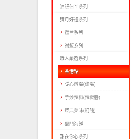
油飯伯ㄚ系列
彌月好禮系列
禮盒系列
謝籃系列
職人嚴選系列
夆港點
暖心燉湯(雞湯)
手炒辣椒(辣椒醬)
經典美味(餛飩)
獨門海鮮
甜在你心系列