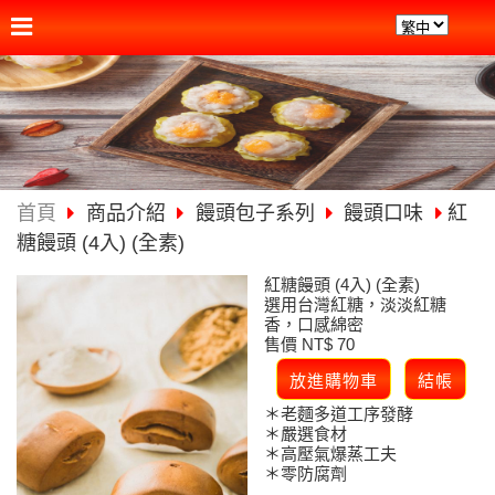
首頁
商品介紹
饅頭包子系列
饅頭口味
紅
糖饅頭 (4入) (全素)
紅糖饅頭 (4入) (全素)
選用台灣紅糖，淡淡紅糖
香，口感綿密
售價 NT$ 70
＊老麵多道工序發酵
＊嚴選食材
＊高壓氣爆蒸工夫
＊零防腐劑