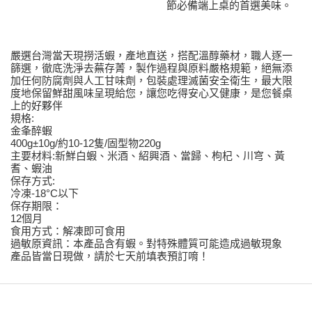
節必備端上桌的首選美味。
嚴選台灣當天現撈活蝦，產地直送，搭配溫醇藥材，職人逐一
篩選，徹底洗淨去蕪存菁，製作過程與原料嚴格規範，絕無添
加任何防腐劑與人工甘味劑，包裝處理滅菌安全衛生，最大限
度地保留鮮甜風味呈現給您，讓您吃得安心又健康，是您餐桌
上的好夥伴
規格:
金夆醉蝦
400g±10g/約10-12隻/固型物220g
主要材料:新鮮白蝦、米酒、紹興酒、當歸、枸杞、川穹、黃
耆、蝦油
保存方式:
冷凍-18°C以下
保存期限：
12個月
食用方式：解凍即可食用
過敏原資訊：本產品含有蝦。對特殊體質可能造成過敏現象
產品皆當日現做，請於七天前填表預訂唷！