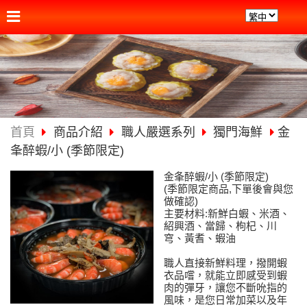
首頁
商品介紹
職人嚴選系列
獨門海鮮
金
夆醉蝦/小 (季節限定)
金夆醉蝦/小 (季節限定)
(季節限定商品,下單後會與您
做確認)
主要材料:新鮮白蝦、米酒、
紹興酒、當歸、枸杞、川
穹、黃耆、蝦油
職人直接新鮮料理，撥開蝦
衣品嚐，就能立即感受到蝦
肉的彈牙，讓您不斷吮指的
風味，是您日常加菜以及年