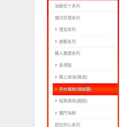
油飯伯ㄚ系列
彌月好禮系列
禮盒系列
謝籃系列
職人嚴選系列
夆港點
暖心燉湯(雞湯)
手炒辣椒(辣椒醬)
經典美味(餛飩)
獨門海鮮
甜在你心系列