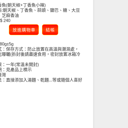
魚(朝天椒+丁香魚小辣)
料:朝天椒、丁香魚、蒜頭、鹽巴、糖、大豆
、芝麻香油
 240
0g±5g
式：保存方式：防止放置在高溫與潮濕處，
光曝曬(拆封後請盡速食用，密封放置冰箱冷
限：一年(常溫未開封)
期：見產品上標示
臺灣
法：直接添加入湯麵、乾麵...等或隨個人喜好