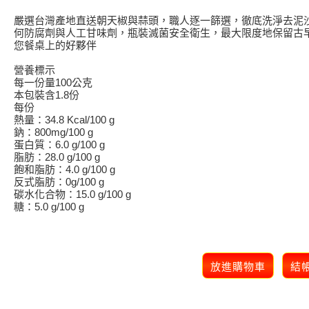
嚴選台灣產地直送朝天椒與蒜頭，職人逐一篩選，徹底洗淨去泥
何防腐劑與人工甘味劑，瓶裝滅菌安全衛生，最大限度地保留古
您餐桌上的好夥伴
營養標示
每一份量100公克
本包裝含1.8份
每份
熱量：34.8 Kcal/100 g
鈉：800mg/100 g
蛋白質：6.0 g/100 g
脂肪：28.0 g/100 g
飽和脂肪：4.0 g/100 g
反式脂肪：0g/100 g
碳水化合物：15.0 g/100 g
糖：5.0 g/100 g