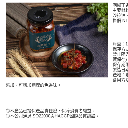
剁椒丁香
主要材
沙拉油
售價 NT$
淨重：18
保存方
禁止陽
藏保存)
保存期
製造日
產地：
食用方
添加、可增加調理的色香味。
◎本產品已投保產品責任險，保障消費者權益。
◎本公司通過ISO22000與HACCP國際品質認證。