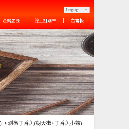
Language
產銷履歷
線上訂購單
留言板
)
剁椒丁香魚(朝天椒+丁香魚小辣)