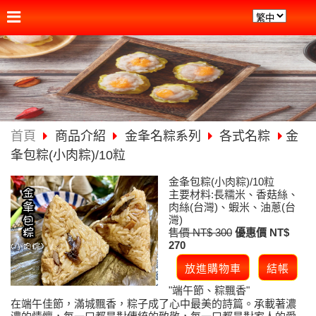
首頁
商品介紹
金夆名粽系列
各式名粽
金
夆包粽(小肉粽)/10粒
金夆包粽(小肉粽)/10粒
主要材料:長糯米、香菇絲、
肉絲(台灣)、蝦米、油蔥(台
灣)
售價 NT$ 300
優惠價 NT$
270
端午節、粽飄香
"
"
在端午佳節，滿城飄香，粽子成了心中最美的詩篇。承載著濃