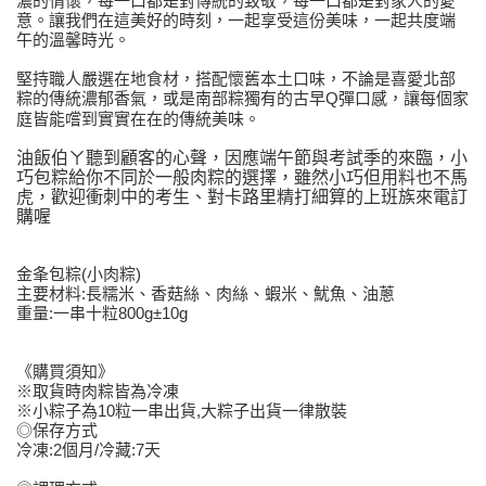
濃的情懷，每一口都是對傳統的致敬，每一口都是對家人的愛
意。讓我們在這美好的時刻，一起享受這份美味，一起共度端
午的溫馨時光。
堅持職人嚴選在地食材，搭配懷舊本土口味，不論是喜愛北部
粽的傳統濃郁香氣，或是南部粽獨有的古早
彈口感，讓每個家
Q
庭皆能嚐到實實在在的傳統美味。
油飯伯ㄚ聽到顧客的心聲，因應端午節與考試季的來臨，小
巧包粽給你不同於一般肉粽的選擇，雖然小巧但用料也不馬
虎，歡迎衝刺中的考生、對卡路里精打細算的上班族來電訂
購喔
金夆包粽(小肉粽)
主要材料:長糯米、香菇絲、肉絲、蝦米、魷魚、油蔥
重量:一串十粒800g±10g
《購買須知》
※取貨時肉粽皆為冷凍
※小粽子為10粒一串出貨,大粽子出貨一律散裝
◎保存方式
冷凍:2個月/冷藏:7天