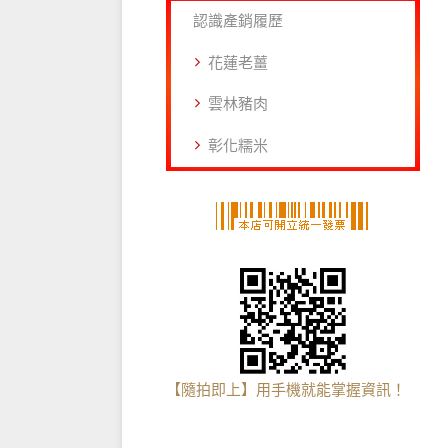
認識產銷履歷
花蓮老薑
雲林豬肉
彰化糯米
【隨拍即上】用手機就能掌握資訊！