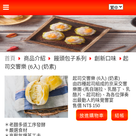
首頁
商品介紹
饅頭包子系列
創新口味
起
司交響樂 (6入) (奶素)
起司交響樂 (6入) (奶素)
由四種起司組成的京采交響
樂團-(馬自瑞拉、乳酪丁、乳
酪片、起司粉)、為各位彈奏
出最動人的味覺響宴
售價 NT$ 150
＊老麵多道工序發酵
＊嚴選食材
＊高壓氣爆蒸工夫