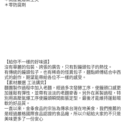
＊零防腐劑
【給你不一樣的好味道】
沒有華麗的包裝、誇張的廣告，只有對饅頭包子的熱忱。
有傳統的饅頭包子，也有稀奇的怪異包子，麵點師傅結合中西
式的創作，期望能帶給各位不一樣的感受。
【素材嚴選 工法講究】
麵團製作過程中加入老麵，經過多次發酵工序，使饅頭口感更
加蓬鬆有彈性，並帶有淡淡的老麵麥香。另外在蒸製過程，特
別用高壓氣爆工序使饅頭瞬間膨脹定型，最後才能維持蓬鬆暄
軟的好品質。
一直以來，金夆食品的宗旨為傳承台灣在地美食，我們推薦的
是經過嚴格國際食品認證的食品廠，所以介紹給大家的不只是
美味更多了一份安心